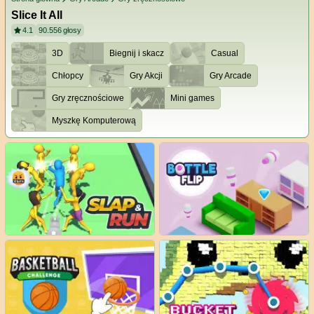
Slice It All
4.1
90.556
głosy
3D
Biegnij i skacz
Casual
Chłopcy
Gry Akcji
Gry Arcade
Gry zręcznościowe
Mini games
Myszkę Komputerową