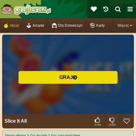
Akcja
Arcade
Dla Dziewczyn
Karty
Więcej
GRAJ
Slice It All
70.492
20.064
Strona główna
Gry Arcade
Gry zręcznościowe