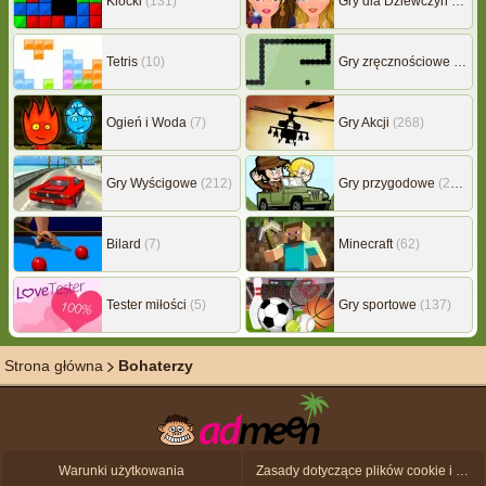
Klocki
(131)
Gry dla Dziewczyn
(239)
Tetris
(10)
Gry zręcznościowe
(507)
Ogień i Woda
(7)
Gry Akcji
(268)
Gry Wyścigowe
(212)
Gry przygodowe
(217)
Bilard
(7)
Minecraft
(62)
Tester miłości
(5)
Gry sportowe
(137)
Strona główna
Bohaterzy
Warunki użytkowania
Zasady dotyczące plików cookie i ochrony danych osobowych