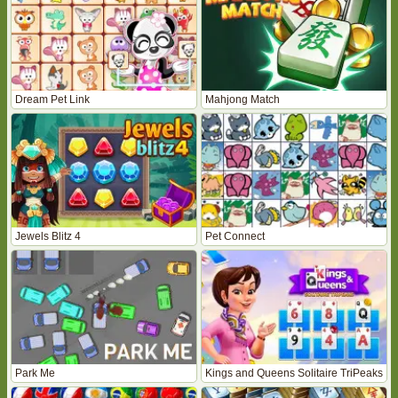
Dream Pet Link
Mahjong Match
Jewels Blitz 4
Pet Connect
Park Me
Kings and Queens Solitaire TriPeaks