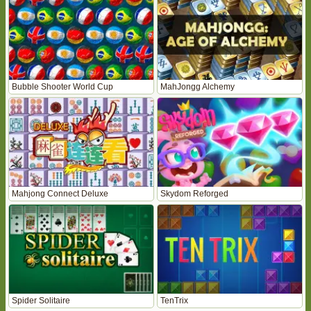
Bubble Shooter World Cup
MahJongg Alchemy
Mahjong Connect Deluxe
Skydom Reforged
Spider Solitaire
TenTrix