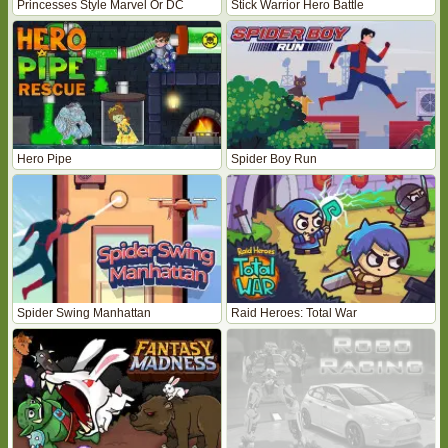
Princesses Style Marvel Or DC
Stick Warrior Hero Battle
Hero Pipe
Spider Boy Run
Spider Swing Manhattan
Raid Heroes: Total War