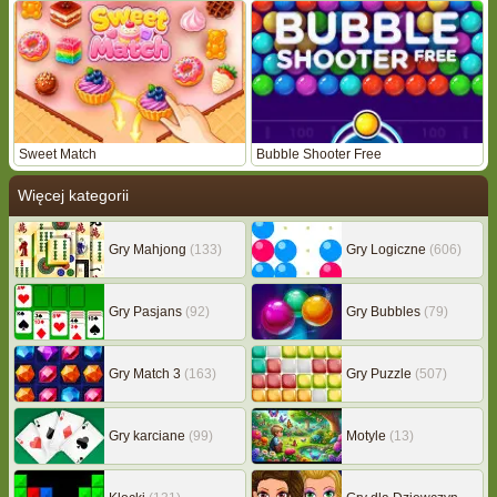
Sweet Match
Bubble Shooter Free
Więcej kategorii
Gry Mahjong
(133)
Gry Logiczne
(606)
Gry Pasjans
(92)
Gry Bubbles
(79)
Gry Match 3
(163)
Gry Puzzle
(507)
Gry karciane
(99)
Motyle
(13)