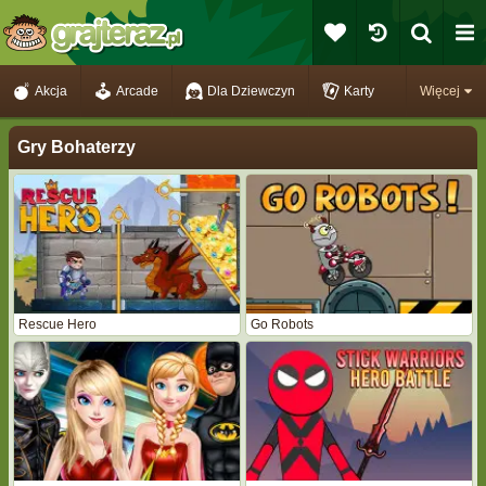
Akcja
Arcade
Dla Dziewczyn
Karty
Więcej
Gry Bohaterzy
Rescue Hero
Go Robots