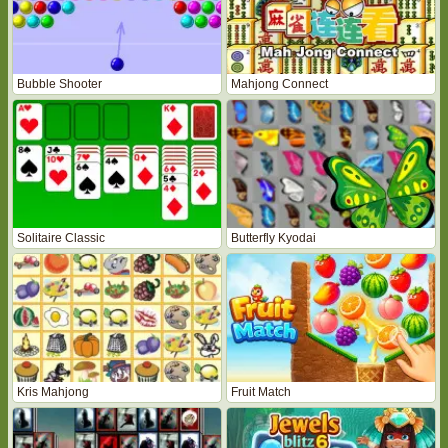
Bubble Shooter
Mahjong Connect
Solitaire Classic
Butterfly Kyodai
Kris Mahjong
Fruit Match