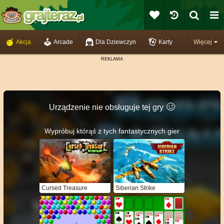
Akcja
Arcade
Dla Dziewczyn
Karty
Więcej
🥴️
Urządzenie nie obsługuje tej gry
Wypróbuj którąś z tych fantastycznych gier
Cursed Treasure
Siberian Strike