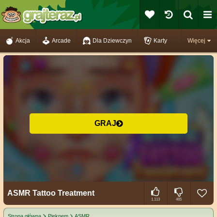
Akcja
Arcade
Dla Dziewczyn
Karty
Więcej
GRAJ
ASMR Tattoo Treatment
1.113
465
Strona główna
Pięknem
ASMR