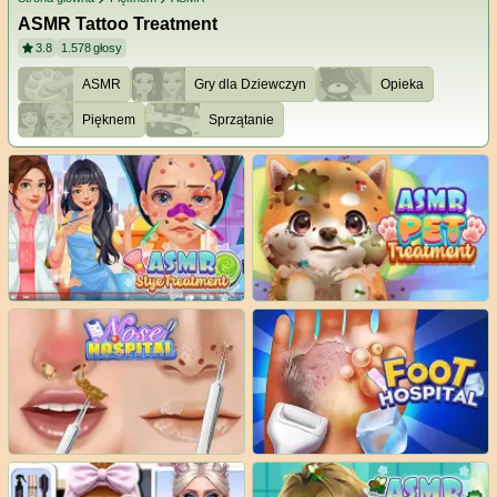
ASMR Tattoo Treatment
3.8
1.578
głosy
ASMR
Gry dla Dziewczyn
Opieka
Pięknem
Sprzątanie