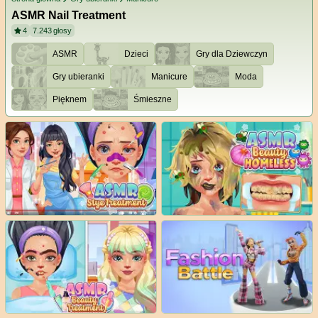
ASMR Nail Treatment
4
7.243
głosy
ASMR
Dzieci
Gry dla Dziewczyn
Gry ubieranki
Manicure
Moda
Pięknem
Śmieszne