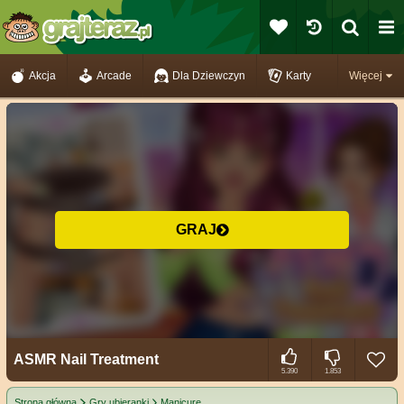
Akcja
Arcade
Dla Dziewczyn
Karty
Więcej
GRAJ
ASMR Nail Treatment
5.390
1.853
Strona główna
Gry ubieranki
Manicure