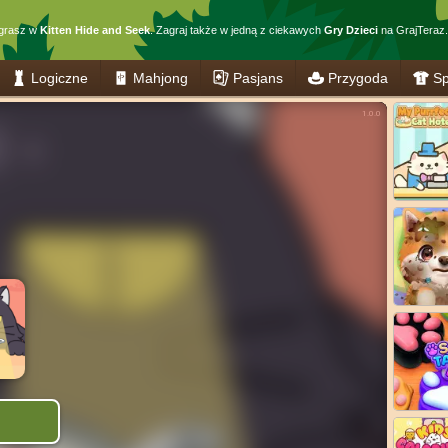
 grasz w
Kitten Hide and Seek
. Zagraj także w jedną z ciekawych
Gry Dzieci
na GrajTeraz.
Logiczne
Mahjong
Pasjans
Przygoda
Sp