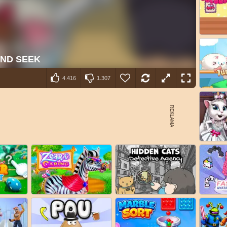
4.416
1.307