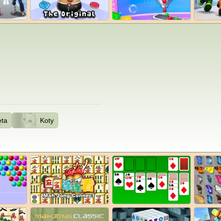
ęta
Koty