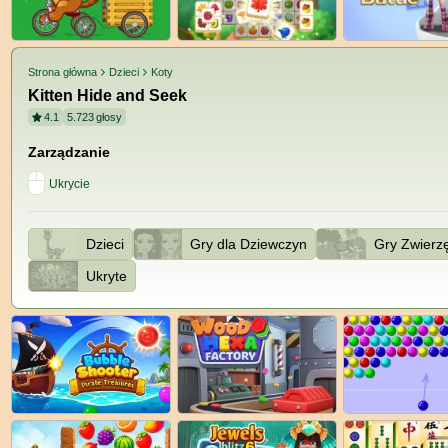
Strona główna
Dzieci
Koty
Kitten Hide and Seek
4.1
5.723
głosy
Zarządzanie
Ukrycie
Dzieci
Gry dla Dziewczyn
Gry Zwierz
Ukryte