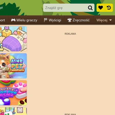
pl!
ort
Wielu graczy
Wyścigi
Zręczność
Więcej