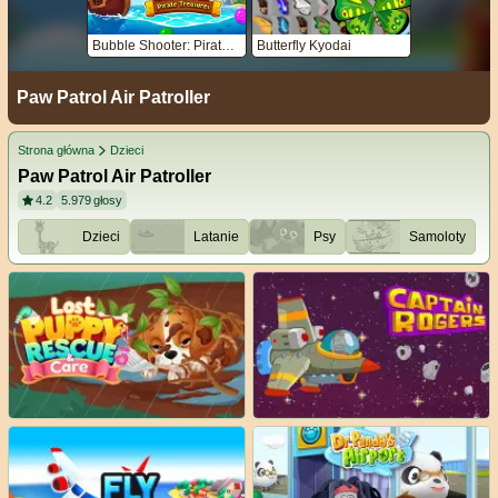
Bubble Shooter: Pirate Treasures
Butterfly Kyodai
Paw Patrol Air Patroller
Strona główna
Dzieci
Paw Patrol Air Patroller
4.2
5.979
głosy
Dzieci
Latanie
Psy
Samoloty