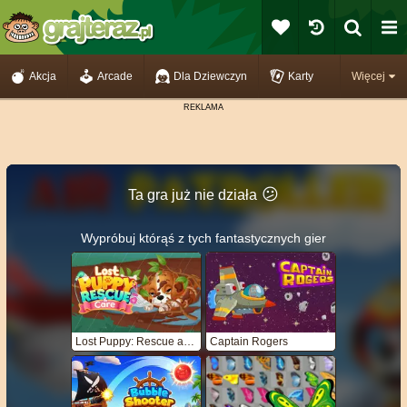
Akcja
Arcade
Dla Dziewczyn
Karty
Więcej
😕
Ta gra już nie działa
Wypróbuj którąś z tych fantastycznych gier
Lost Puppy: Rescue and Care
Captain Rogers