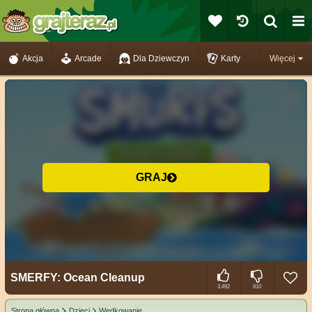
Akcja
Arcade
Dla Dziewczyn
Karty
Więcej
GRAJ
SMERFY: Ocean Cleanup
3.492
810
Strona główna
Dzieci
Wędkowanie