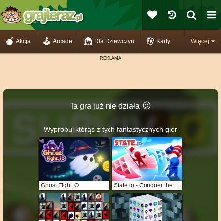
Akcja
Arcade
Dla Dziewczyn
Karty
Więcej
😕
Ta gra już nie działa
Wypróbuj którąś z tych fantastycznych gier
Ghost Fight IO
State.io - Conquer the World