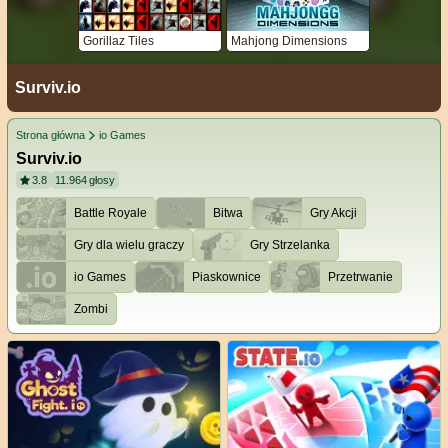
Gorillaz Tiles
Mahjong Dimensions
Surviv.io
Strona główna
io Games
Surviv.io
3.8
11.964
głosy
Battle Royale
Bitwa
Gry Akcji
Gry dla wielu graczy
Gry Strzelanka
io Games
Piaskownice
Przetrwanie
Zombi