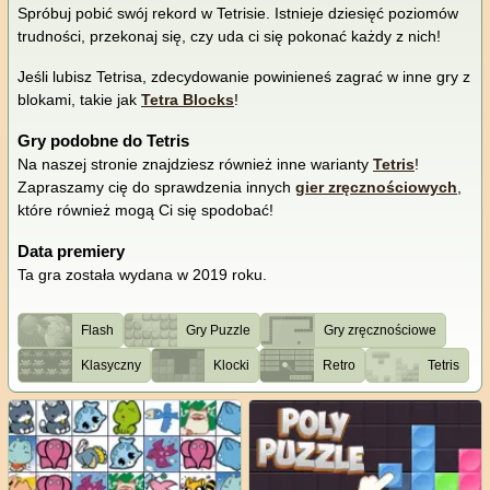
Spróbuj pobić swój rekord w Tetrisie. Istnieje dziesięć poziomów
trudności, przekonaj się, czy uda ci się pokonać każdy z nich!
Jeśli lubisz Tetrisa, zdecydowanie powinieneś zagrać w inne gry z
blokami, takie jak
Tetra Blocks
!
Gry podobne do Tetris
Na naszej stronie znajdziesz również inne warianty
Tetris
!
Zapraszamy cię do sprawdzenia innych
gier zręcznościowych
,
które również mogą Ci się spodobać!
Data premiery
Ta gra została wydana w 2019 roku.
Flash
Gry Puzzle
Gry zręcznościowe
Klasyczny
Klocki
Retro
Tetris