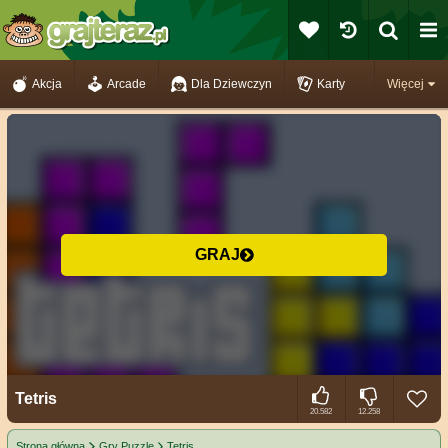
Akcja
Arcade
Dla Dziewczyn
Karty
Więcej
GRAJ
Tetris
20.582
12.258
Strona główna
Gry Puzzle
Tetris