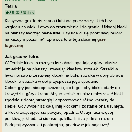
Tetris
3.5
32.840
głosy
Klasyczna gra Tetris znana i lubiana przez wszystkich bez
względu na wiek. Łatwa do zrozumienia i do grania! Układaj klocki
na planszy tworząc pełne linie. Czy uda ci się pobić swój rekord
na każdym poziomie? Sprawdź to w tej zabawnej
grze
logicznej
.
Jak grać w Tetris
W Tetrisie klocki o różnych kształtach spadają z góry. Musisz
umieścić je na planszy, używając klawiszy strzałek. Strzałki w
lewo i prawo przesuwają klocek na boki, strzałka w górę obraca
klocek, a strzałka w dół przyspiesza jego spadanie.
Celem gry jest niedopuszczenie, do tego żeby bloki dotarły do
krawędzi u góry ekranu. Aby to zrobić, musisz umieszczać bloki
zgodnie z dobrą strategią i dopasowywać różne kształty do
siebie. Gdy wypełnisz całą linię klockami, zostanie ona usunięta,
a klocki znajdujące się powyżej opadną. Otrzymasz więcej
punktów, jeśli uda ci się usunąć kilka linii za jednym razem.
Podejmij wyzwanie i postaraj się przetrwać jak najdłużej!