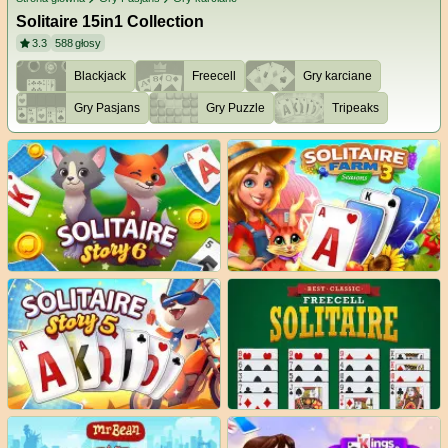
Solitaire 15in1 Collection
3.3
588
głosy
Blackjack
Freecell
Gry karciane
Gry Pasjans
Gry Puzzle
Tripeaks