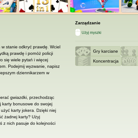
Zarządzanie
Użyj myszki
ś w stanie odkryć prawdę. Wciel
Gry karciane
ydką prawdę i pomóż policji
 się wiele pytań i więcej
Koncentracja
wem. Podejmij wyzwanie, napisz
ajlepszym dziennikarzem w
ierać gwiazdki, przechodząc
uj karty bonusowe do swojej
użyć karty jokera. Dzięki niej
ć żadnej karty? Użyj
ś z nich pasuje do kolejności