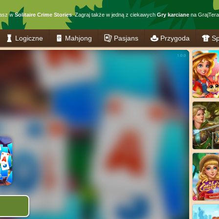
rasz w
Solitaire Crime Stories
. Zagraj także w jedną z ciekawych
Gry karciane
na GrajTeraz
Logiczne
Mahjong
Pasjans
Przygoda
Sp