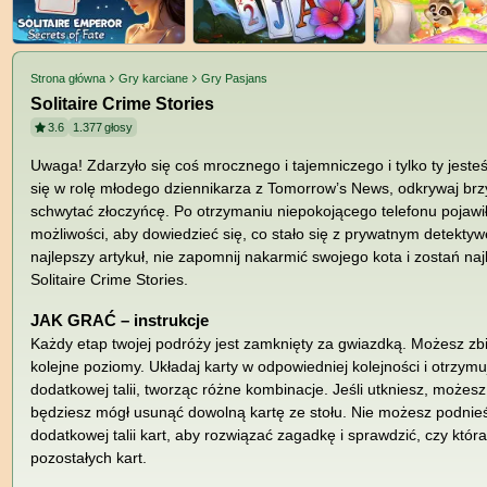
Strona główna
Gry karciane
Gry Pasjans
Solitaire Crime Stories
3.6
1.377
głosy
Uwaga! Zdarzyło się coś mrocznego i tajemniczego i tylko ty jeste
się w rolę młodego dziennikarza z Tomorrow’s News, odkrywaj brz
schwytać złoczyńcę. Po otrzymaniu niepokojącego telefonu pojawiło
możliwości, aby dowiedzieć się, co stało się z prywatnym detekty
najlepszy artykuł, nie zapomnij nakarmić swojego kota i zostań n
Solitaire Crime Stories.
JAK GRAĆ – instrukcje
Każdy etap twojej podróży jest zamknięty za gwiazdką. Możesz zb
kolejne poziomy. Układaj karty w odpowiedniej kolejności i otrzym
dodatkowej talii, tworząc różne kombinacje. Jeśli utkniesz, możesz 
będziesz mógł usunąć dowolną kartę ze stołu. Nie możesz podnieś
dodatkowej talii kart, aby rozwiązać zagadkę i sprawdzić, czy która
pozostałych kart.