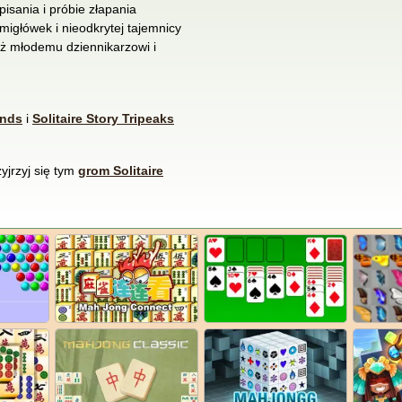
pisania i próbie złapania
migłówek i nieodkrytej tajemnicy
óż młodemu dziennikarzowi i
ands
i
Solitaire Story Tripeaks
yjrzyj się tym
grom Solitaire