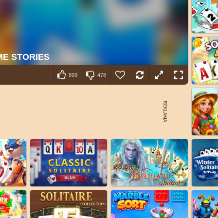
899
478