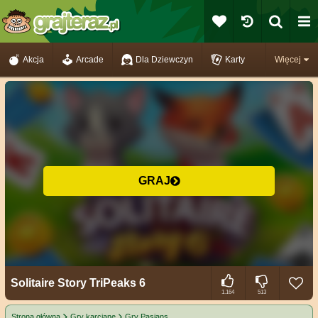
Akcja
Arcade
Dla Dziewczyn
Karty
Więcej
GRAJ
Solitaire Story TriPeaks 6
1.164
513
Strona główna
Gry karciane
Gry Pasjans