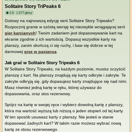
Solitaire Story TriPeaks 6
3.8
1.677
głosy
Gotowy na najnowszą edycję serii Solitaire Story Tripeaks?
Rozpocznij granie w szóstą wersję tej niezwykle wciągającej serii
gier karcianych
! Twoim zadaniem jest dopasowywanie kart na
ekranie zgodnie z ich wartością. Dopasuj wszystkie karty na
planszy, zanim skończą ci się ruchy, i baw się dobrze w tej
darmowej
grze w pasjansa
.
Jak grać w Solitaire Story Tripeaks 6
W Solitaire Story Tripeaks, na każdym poziomie, musisz oczyścić
planszę z kart. Na planszy znajdują się karty odkryte i zakryte. Te
zakryte odkryją się, gdy dopasujesz karty znajdujące się nad nimi.
Masz również jedną kartę w ręku, której używasz do
dopasowania, oraz stos rezerwowy.
Spójrz na kartę w swojej ręce i wybierz dowolną kartę z planszy,
która ma wartość wyższą lub niższą o jeden stopień od tej karty.
W ten sposób usuwasz karty z planszy. Nie jesteś w stanie
dopasować żadnych kart? W takim razie możesz wybrać nową
kartę ze stosu rezerwowego.