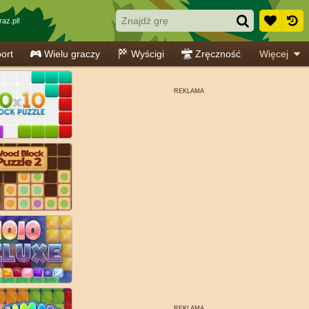
az.pl!
ort
Wielu graczy
Wyścigi
Zręczność
Więcej