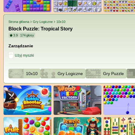
Strona główna
Gry Logiczne
10x10
Block Puzzle: Tropical Story
3.9
174
głosy
Zarządzanie
Użyj myszki
10x10
Gry Logiczne
Gry Puzzle