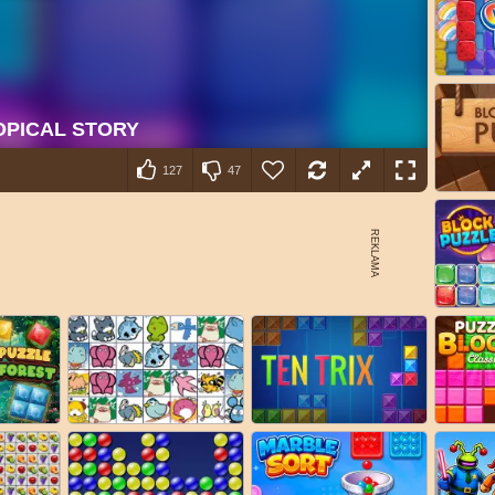
127
47