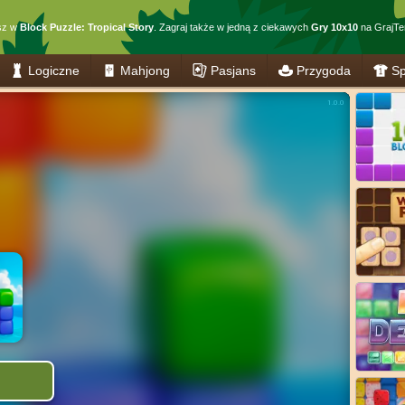
sz w
Block Puzzle: Tropical Story
. Zagraj także w jedną z ciekawych
Gry 10x10
na GrajTer
Logiczne
Mahjong
Pasjans
Przygoda
Sp