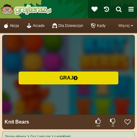
Akcja
Arcade
Dla Dziewczyn
Karty
Więcej
GRAJ
Knit Bears
166
63
Strona główna
Gry Logiczne
Łamigłówki