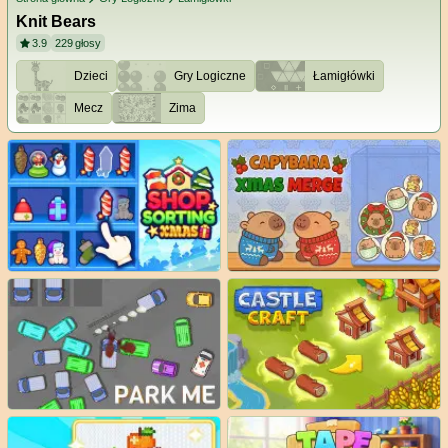
Knit Bears
3.9
229
głosy
Dzieci
Gry Logiczne
Łamigłówki
Mecz
Zima