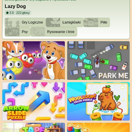
Lazy Dog
3.5
222
głosy
Gry Logiczne
Łamigłówki
Piłki
Psy
Rysowanie i linie