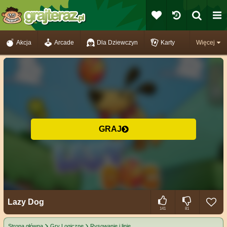
Akcja
Arcade
Dla Dziewczyn
Karty
Więcej
GRAJ
Lazy Dog
141
81
Strona główna
Gry Logiczne
Rysowanie i linie