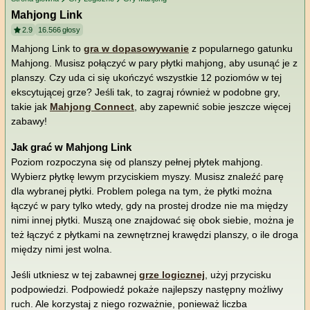
Mahjong Link
2.9
16.566
głosy
Mahjong Link to
gra w dopasowywanie
z popularnego gatunku
Mahjong. Musisz połączyć w pary płytki mahjong, aby usunąć je z
planszy. Czy uda ci się ukończyć wszystkie 12 poziomów w tej
ekscytującej grze? Jeśli tak, to zagraj również w podobne gry,
takie jak
Mahjong Connect
, aby zapewnić sobie jeszcze więcej
zabawy!
Jak grać w Mahjong Link
Poziom rozpoczyna się od planszy pełnej płytek mahjong.
Wybierz płytkę lewym przyciskiem myszy. Musisz znaleźć parę
dla wybranej płytki. Problem polega na tym, że płytki można
łączyć w pary tylko wtedy, gdy na prostej drodze nie ma między
nimi innej płytki. Muszą one znajdować się obok siebie, można je
też łączyć z płytkami na zewnętrznej krawędzi planszy, o ile droga
między nimi jest wolna.
Jeśli utkniesz w tej zabawnej
grze logicznej
, użyj przycisku
podpowiedzi. Podpowiedź pokaże najlepszy następny możliwy
ruch. Ale korzystaj z niego rozważnie, ponieważ liczba