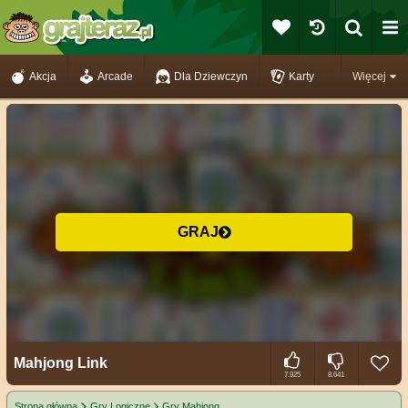
Akcja
Arcade
Dla Dziewczyn
Karty
Więcej
GRAJ
Mahjong Link
7.925
8.641
Strona główna
Gry Logiczne
Gry Mahjong