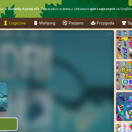
asz w
Butterfly Kyodai HD
. Zagraj także w jedną z ciekawych
gier Logicznych
na GrajTera
Logiczne
Mahjong
Pasjans
Przygoda
Sp