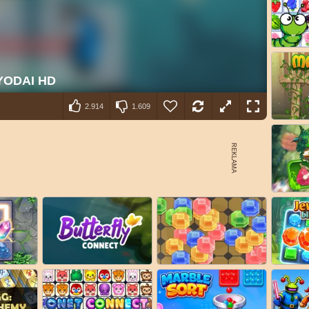
2.914
1.609