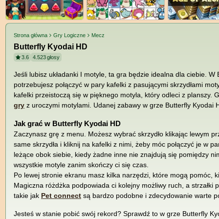
Strona główna
Gry Logiczne
Mecz
Butterfly Kyodai HD
3.6
4.523
głosy
Jeśli lubisz układanki I motyle, ta gra będzie idealna dla ciebie. W
potrzebujesz połączyć w pary kafelki z pasującymi skrzydłami moty
kafelki przeistoczą się w pięknego motyla, który odleci z planszy.
gry
z uroczymi motylami. Udanej zabawy w grze Butterfly Kyodai 
Jak grać w Butterfly Kyodai HD
Zaczynasz grę z menu. Możesz wybrać skrzydło klikając lewym prz
same skrzydła i kliknij na kafelki z nimi, żeby móc połączyć je w pa
leżące obok siebie, kiedy żadne inne nie znajdują się pomiędzy nim
wszystkie motyle zanim skończy ci się czas.
Po lewej stronie ekranu masz kilka narzędzi, które mogą pomóc, k
Magiczna różdżka podpowiada ci kolejny możliwy ruch, a strzałki p
takie jak
Pet connect
są bardzo podobne i zdecydowanie warte p
Jesteś w stanie pobić swój rekord? Sprawdź to w grze Butterfly K