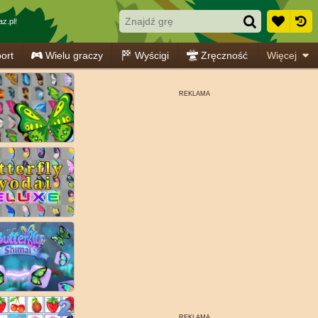
z.pl!
ort
Wielu graczy
Wyścigi
Zręczność
Więcej