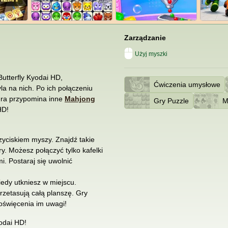
Zarządzanie
Użyj myszki
 Butterfly Kyodai HD,
Ćwiczenia umysłowe
la na nich. Po ich połączeniu
 Gra przypomina inne
Mahjong
Gry Puzzle
M
HD!
yciskiem myszy. Znajdź takie
ry. Możesz połączyć tylko kafelki
i. Postaraj się uwolnić
iedy utkniesz w miejscu.
rzetasują całą planszę. Gry
oświęcenia im uwagi!
yodai HD!