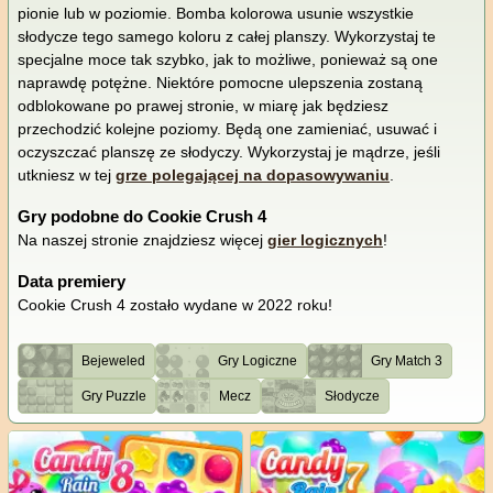
pionie lub w poziomie. Bomba kolorowa usunie wszystkie
słodycze tego samego koloru z całej planszy. Wykorzystaj te
specjalne moce tak szybko, jak to możliwe, ponieważ są one
naprawdę potężne. Niektóre pomocne ulepszenia zostaną
odblokowane po prawej stronie, w miarę jak będziesz
przechodzić kolejne poziomy. Będą one zamieniać, usuwać i
oczyszczać planszę ze słodyczy. Wykorzystaj je mądrze, jeśli
utkniesz w tej
grze polegającej na dopasowywaniu
.
Gry podobne do Cookie Crush 4
Na naszej stronie znajdziesz więcej
gier logicznych
!
Data premiery
Cookie Crush 4 zostało wydane w 2022 roku!
Bejeweled
Gry Logiczne
Gry Match 3
Gry Puzzle
Mecz
Słodycze