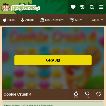
Akcja
Arcade
Dla Dziewczyn
Karty
Więcej
GRAJ
Cookie Crush 4
3.177
1.183
Strona główna
Gry Match 3
Bejeweled