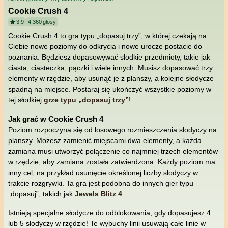
Cookie Crush 4
3.9
4.360
głosy
Cookie Crush 4 to gra typu „dopasuj trzy”, w której czekają na
Ciebie nowe poziomy do odkrycia i nowe urocze postacie do
poznania. Będziesz dopasowywać słodkie przedmioty, takie jak
ciasta, ciasteczka, pączki i wiele innych. Musisz dopasować trzy
elementy w rzędzie, aby usunąć je z planszy, a kolejne słodycze
spadną na miejsce. Postaraj się ukończyć wszystkie poziomy w
tej słodkiej
grze typu „dopasuj trzy”
!
Jak grać w Cookie Crush 4
Poziom rozpoczyna się od losowego rozmieszczenia słodyczy na
planszy. Możesz zamienić miejscami dwa elementy, a każda
zamiana musi utworzyć połączenie co najmniej trzech elementów
w rzędzie, aby zamiana została zatwierdzona. Każdy poziom ma
inny cel, na przykład usunięcie określonej liczby słodyczy w
trakcie rozgrywki. Ta gra jest podobna do innych gier typu
„dopasuj”, takich jak
Jewels Blitz 4
.
Istnieją specjalne słodycze do odblokowania, gdy dopasujesz 4
lub 5 słodyczy w rzędzie! Te wybuchy linii usuwają całe linie w