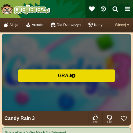
Akcja
Arcade
Dla Dziewczyn
Karty
Więcej
GRAJ
Candy Rain 3
3.286
1.478
Strona główna
Gry Match 3
Bejeweled