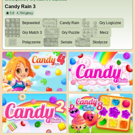
Candy Rain 3
3.8
4.764
głosy
Bejeweled
Candy Rain
Gry Logiczne
Gry Match 3
Gry Puzzle
Mecz
Połączenie
Seriale
Słodycze