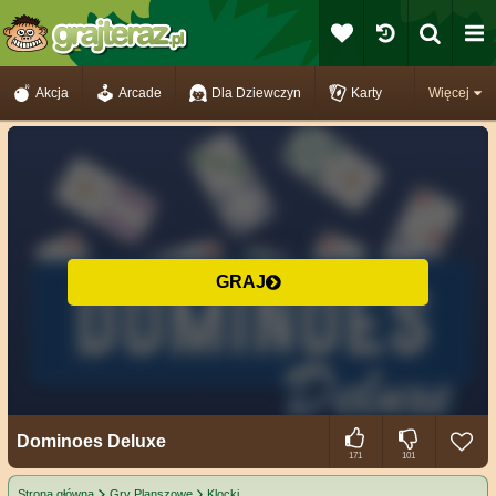
Akcja
Arcade
Dla Dziewczyn
Karty
Więcej
GRAJ
Dominoes Deluxe
171
101
Strona główna
Gry Planszowe
Klocki