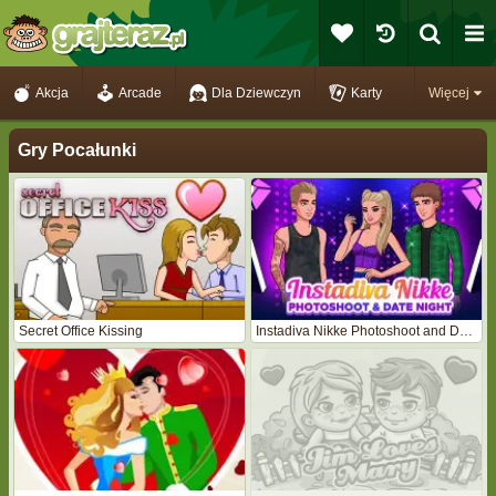
Akcja
Arcade
Dla Dziewczyn
Karty
Więcej
Gry Pocałunki
Secret Office Kissing
Instadiva Nikke Photoshoot and Date Night