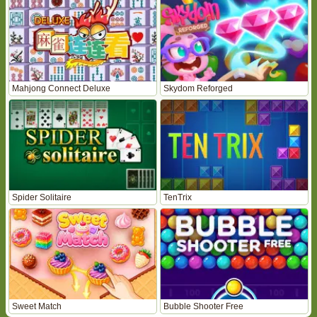
Mahjong Connect Deluxe
Skydom Reforged
Spider Solitaire
TenTrix
Sweet Match
Bubble Shooter Free