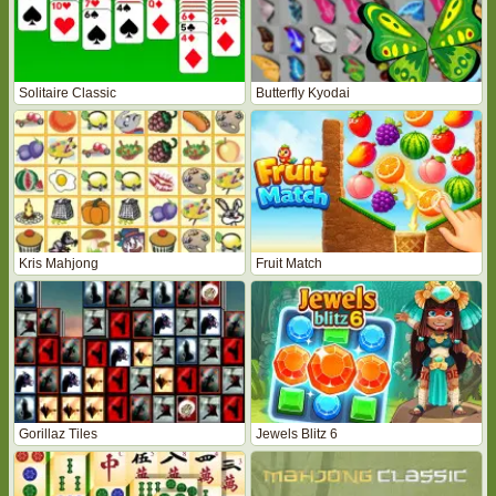
Solitaire Classic
Butterfly Kyodai
Kris Mahjong
Fruit Match
Gorillaz Tiles
Jewels Blitz 6