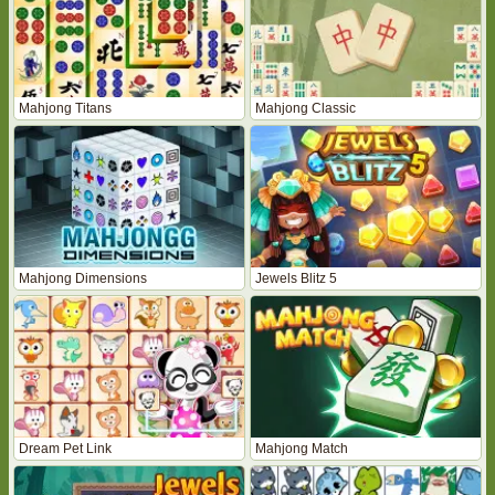
Mahjong Titans
Mahjong Classic
Mahjong Dimensions
Jewels Blitz 5
Dream Pet Link
Mahjong Match