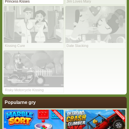
Princess Kisses
Jim Loves Mary
Kissing Cure
Date Slacking
Risky Motorcycle Kissing
Popularne gry