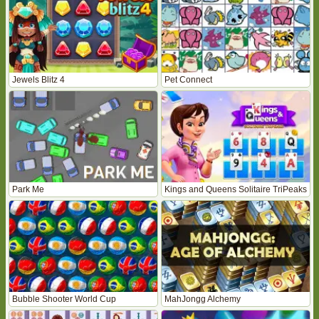
Jewels Blitz 4
Pet Connect
Park Me
Kings and Queens Solitaire TriPeaks
Bubble Shooter World Cup
MahJongg Alchemy