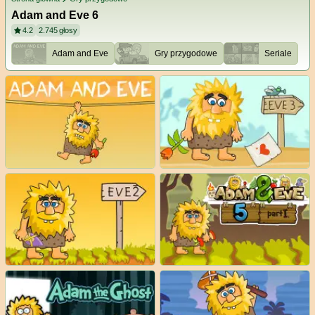
Adam and Eve 6
4.2
2.745
głosy
Adam and Eve
Gry przygodowe
Seriale