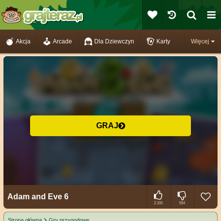
Akcja
Arcade
Dla Dziewczyn
Karty
Więcej
GRAJ
Adam and Eve 6
2.191
554
Strona główna
Gry przygodowe