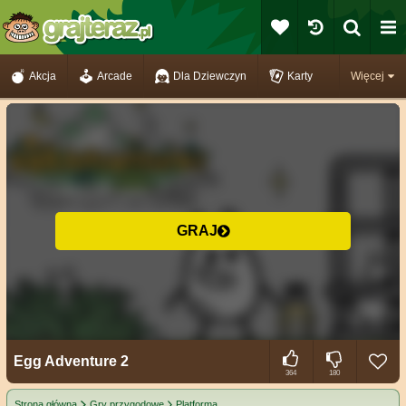
Akcja
Arcade
Dla Dziewczyn
Karty
Więcej
GRAJ
Egg Adventure 2
364
180
Strona główna
Gry przygodowe
Platforma