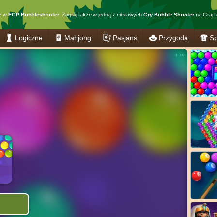
z w
FGP Bubbleshooter
. Zagraj także w jedną z ciekawych
Gry Bubble Shooter
na GrajTe
Logiczne
Mahjong
Pasjans
Przygoda
Sp