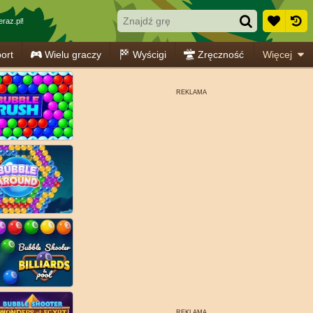
raz.pl!
ort
Wielu graczy
Wyścigi
Zręczność
Więcej