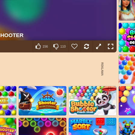
156
110