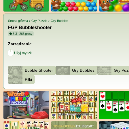
Strona główna
Gry Puzzle
Gry Bubbles
FGP Bubbleshooter
3.3
266
głosy
Zarządzanie
Użyj myszki
Bubble Shooter
Gry Bubbles
Gry Puz
Piłki