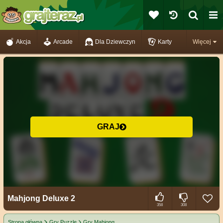
Akcja
Arcade
Dla Dziewczyn
Karty
Więcej
GRAJ
Mahjong Deluxe 2
358
308
Strona główna
Gry Puzzle
Gry Mahjong