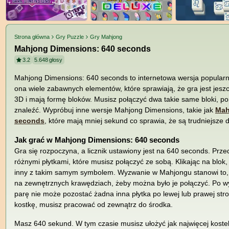
Strona główna
Gry Puzzle
Gry Mahjong
Mahjong Dimensions: 640 seconds
3.2
5.648
głosy
Mahjong Dimensions: 640 seconds to internetowa wersja popularne
ona wiele zabawnych elementów, które sprawiają, że gra jest jeszc
3D i mają formę bloków. Musisz połączyć dwa takie same bloki, po
znaleźć. Wypróbuj inne wersje Mahjong Dimensions, takie jak
Mah
seconds
, które mają mniej sekund co sprawia, że są trudniejsze
Jak grać w Mahjong Dimensions: 640 seconds
Gra się rozpoczyna, a licznik ustawiony jest na 640 seconds. Prz
różnymi płytkami, które musisz połączyć ze sobą. Klikając na blok
inny z takim samym symbolem. Wyzwanie w Mahjongu stanowi to, 
na zewnętrznych krawędziach, żeby można było je połączyć. Po w
parę nie może pozostać żadna inna płytka po lewej lub prawej stro
kostkę, musisz pracować od zewnątrz do środka.
Masz 640 sekund. W tym czasie musisz ułożyć jak najwięcej kostek.