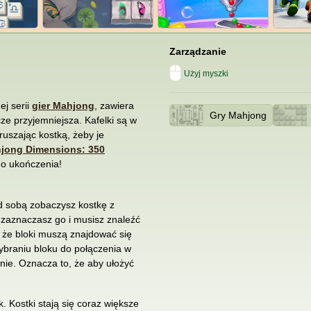
Zarządzanie
Użyj myszki
j serii
gier Mahjong
, zawiera
Gry Mahjong
ze przyjemniejsza. Kafelki są w
ruszając kostką, żeby je
jong Dimensions: 350
 do ukończenia!
ed sobą zobaczysz kostkę z
, zaznaczasz go i musisz znaleźć
że bloki muszą znajdować się
ybraniu bloku do połączenia w
nie. Oznacza to, że aby ułożyć
 Kostki stają się coraz większe