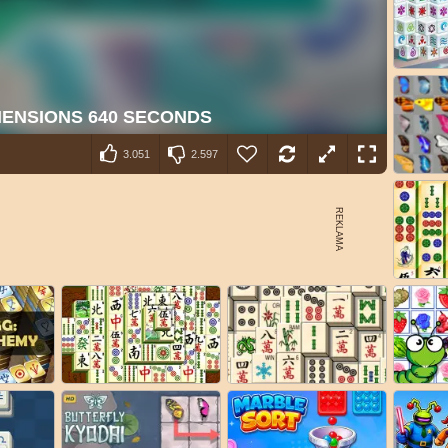
3.051
2.597