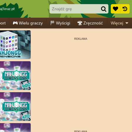
jTeraz.pl!
ort
Wielu graczy
Wyścigi
Zręczność
Więcej