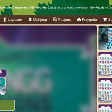
w
Mahjong Dimensions: 640 seconds
. Zagraj także w jedną z ciekawych
Gry Puzzle
na Gra
Logiczne
Mahjong
Pasjans
Przygoda
Sp