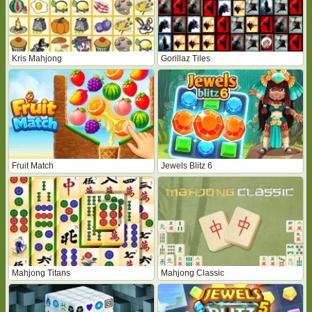
Kris Mahjong
Gorillaz Tiles
Fruit Match
Jewels Blitz 6
Mahjong Titans
Mahjong Classic