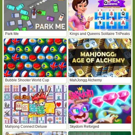
Park Me
Kings and Queens Solitaire TriPeaks
Bubble Shooter World Cup
MahJongg Alchemy
Mahjong Connect Deluxe
Skydom Reforged