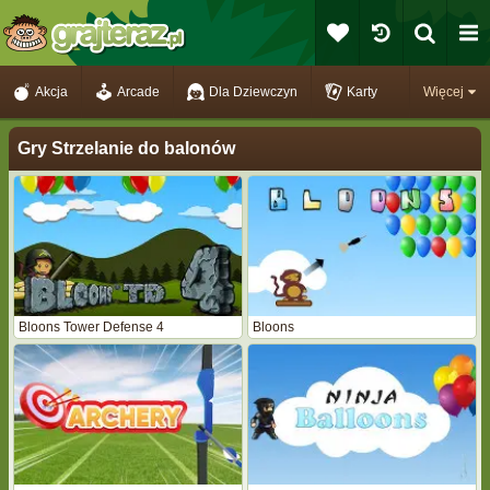
Akcja
Arcade
Dla Dziewczyn
Karty
Więcej
Gry Strzelanie do balonów
Bloons Tower Defense 4
Bloons