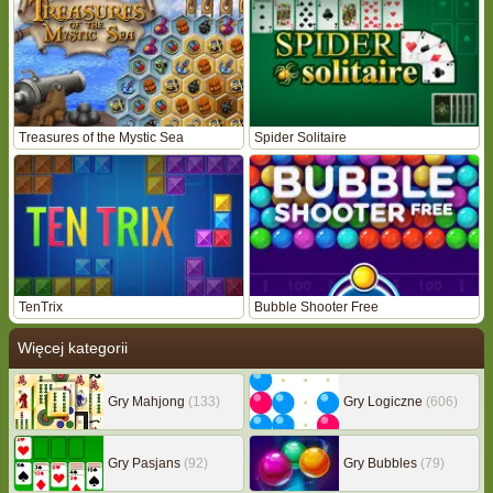
Treasures of the Mystic Sea
Spider Solitaire
TenTrix
Bubble Shooter Free
Więcej kategorii
Gry Mahjong
(133)
Gry Logiczne
(606)
Gry Pasjans
(92)
Gry Bubbles
(79)