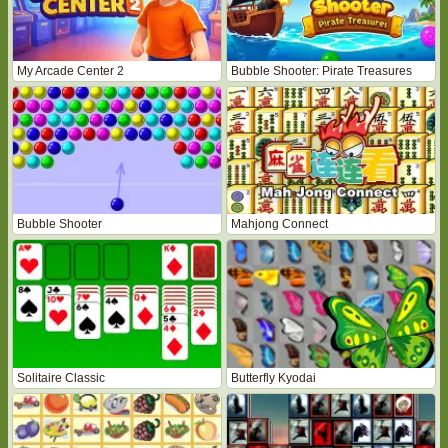
My Arcade Center 2
Bubble Shooter: Pirate Treasures
Bubble Shooter
Mahjong Connect
Solitaire Classic
Butterfly Kyodai