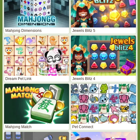
Mahjong Dimensions
Jewels Blitz 5
Dream Pet Link
Jewels Blitz 4
Mahjong Match
Pet Connect