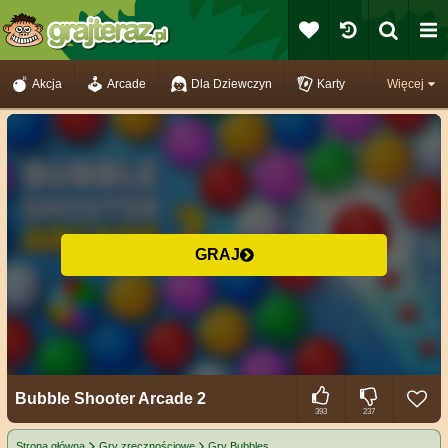
Akcja
Arcade
Dla Dziewczyn
Karty
Więcej
GRAJ
Bubble Shooter Arcade 2
393
237
Strona główna
Gry zręcznościowe
Gry Bubbles