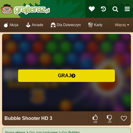
Akcja
Arcade
Dla Dziewczyn
Karty
Więcej
GRAJ
Bubble Shooter HD 3
608
246
Strona główna
Gry zręcznościowe
Gry Bubbles