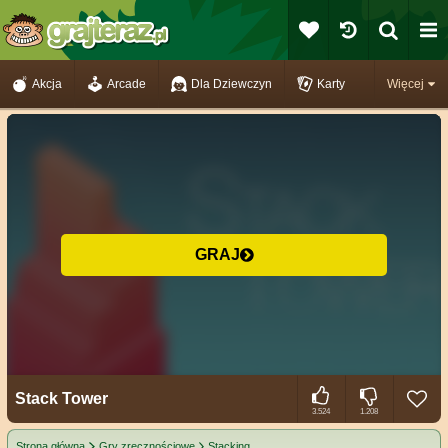
Akcja
Arcade
Dla Dziewczyn
Karty
Więcej
GRAJ
Stack Tower
3.524
1.208
Strona główna
Gry zręcznościowe
Stacking