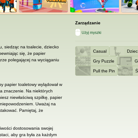
Zarządzanie
Użyj myszki
, siedząc na toalecie, dziecko
Casual
Dziec
ewniając się, że papier
grze polegającej na wyciąganiu
Gry Puzzle
G
Pull the Pin
Ś
by papier toaletowy wylądował w
ła znaczenie. Na niektórych
esz niewłaściwą szpilkę, papier
ię niepowodzeniem. Uważaj na
 atakować. Pamiętaj, że
iwości dostosowania swojej
ostaci, aby gra była za każdym