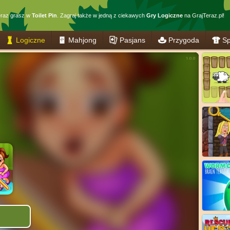
raz grasz w
Toilet Pin
. Zagraj także w jedną z ciekawych
Gry Logiczne
na GrajTeraz.pl!
Logiczne
Mahjong
Pasjans
Przygoda
Sp