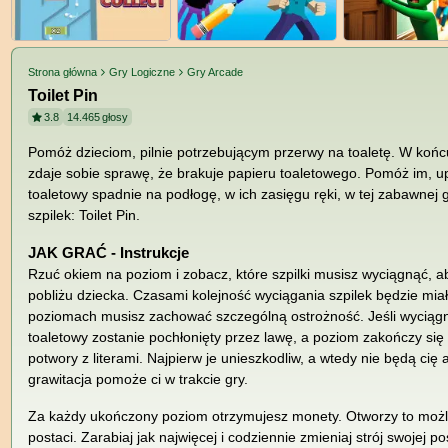
Strona główna
Gry Logiczne
Gry Arcade
Toilet Pin
3.8
14.465
głosy
Pomóż dzieciom, pilnie potrzebującym przerwy na toaletę. W końcu
zdaje sobie sprawę, że brakuje papieru toaletowego. Pomóż im, up
toaletowy spadnie na podłogę, w ich zasięgu ręki, w tej zabawnej 
szpilek: Toilet Pin.
JAK GRAĆ - Instrukcje
Rzuć okiem na poziom i zobacz, które szpilki musisz wyciągnąć, a
pobliżu dziecka. Czasami kolejność wyciągania szpilek będzie mia
poziomach musisz zachować szczególną ostrożność. Jeśli wyciągni
toaletowy zostanie pochłonięty przez lawę, a poziom zakończy s
potwory z literami. Najpierw je unieszkodliw, a wtedy nie będą cię
grawitacja pomoże ci w trakcie gry.
Za każdy ukończony poziom otrzymujesz monety. Otworzy to możl
postaci. Zarabiaj jak najwięcej i codziennie zmieniaj strój swojej p