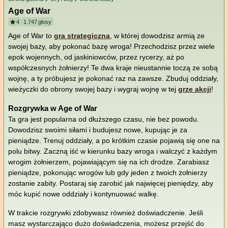
Age of War
4
1.747
głosy
Age of War to
gra strategiczna
, w której dowodzisz armią ze
swojej bazy, aby pokonać bazę wroga! Przechodzisz przez wiele
epok wojennych, od jaskiniowców, przez rycerzy, aż po
współczesnych żołnierzy! Te dwa kraje nieustannie toczą ze sobą
wojnę, a ty próbujesz je pokonać raz na zawsze. Zbuduj oddziały,
wieżyczki do obrony swojej bazy i wygraj wojnę w tej
grze akcji
!
Rozgrywka w Age of War
Ta gra jest popularna od dłuższego czasu, nie bez powodu.
Dowodzisz swoimi siłami i budujesz nowe, kupując je za
pieniądze. Trenuj oddziały, a po krótkim czasie pojawią się one na
polu bitwy. Zaczną iść w kierunku bazy wroga i walczyć z każdym
wrogim żołnierzem, pojawiającym się na ich drodze. Zarabiasz
pieniądze, pokonując wrogów lub gdy jeden z twoich żołnierzy
zostanie zabity. Postaraj się zarobić jak najwięcej pieniędzy, aby
móc kupić nowe oddziały i kontynuować walkę.
W trakcie rozgrywki zdobywasz również doświadczenie. Jeśli
masz wystarczająco dużo doświadczenia, możesz przejść do