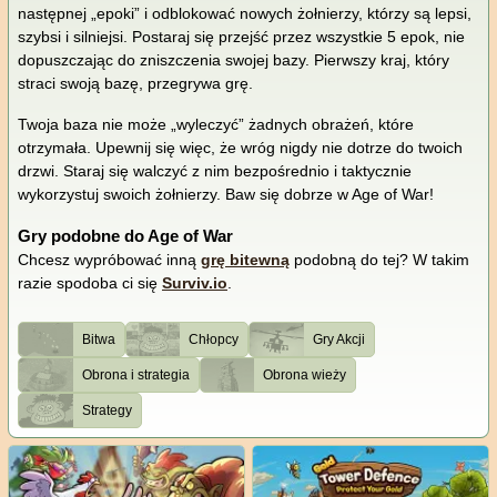
następnej „epoki” i odblokować nowych żołnierzy, którzy są lepsi,
szybsi i silniejsi. Postaraj się przejść przez wszystkie 5 epok, nie
dopuszczając do zniszczenia swojej bazy. Pierwszy kraj, który
straci swoją bazę, przegrywa grę.
Twoja baza nie może „wyleczyć” żadnych obrażeń, które
otrzymała. Upewnij się więc, że wróg nigdy nie dotrze do twoich
drzwi. Staraj się walczyć z nim bezpośrednio i taktycznie
wykorzystuj swoich żołnierzy. Baw się dobrze w Age of War!
Gry podobne do Age of War
Chcesz wypróbować inną
grę bitewną
podobną do tej? W takim
razie spodoba ci się
Surviv.io
.
Bitwa
Chłopcy
Gry Akcji
Obrona i strategia
Obrona wieży
Strategy