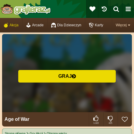
Akcja
Arcade
Dla Dziewczyn
Karty
Więcej
GRAJ
Age of War
1.322
425
Strona główna
Gry Akcji
Obrona wieży