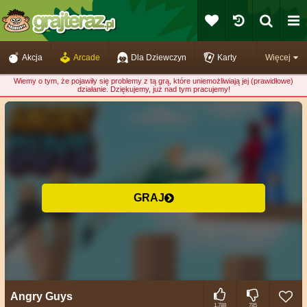
Akcja
Arcade
Dla Dziewczyn
Karty
Więcej
Wiemy o tym, że pojawiły się problemy z tą grą, które uniemożliwiają jej (prawidłowe)
działanie. Dziękujemy, już nad tym pracujemy!
GRAJ
Angry Guys
1.788
785