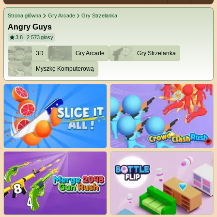
Strona główna
Gry Arcade
Gry Strzelanka
Angry Guys
3.8
2.573
głosy
3D
Gry Arcade
Gry Strzelanka
Myszkę Komputerową