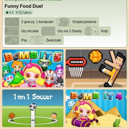
Funny Food Duel
4.2
9.312
głosy
2 graczy, 1 komputer
Dziękczynienie
Gry Arcade
Gry na 2 Osoby
Koty
Psy
Zwierzaki