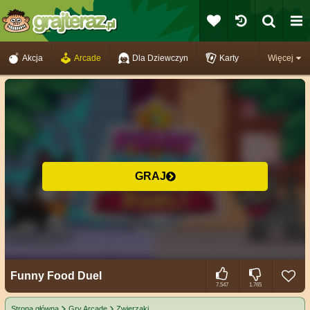
Akcja
Arcade
Dla Dziewczyn
Karty
Więcej
GRAJ
Funny Food Duel
7.547
1.765
Strona główna
Gry Arcade
Zwierzaki