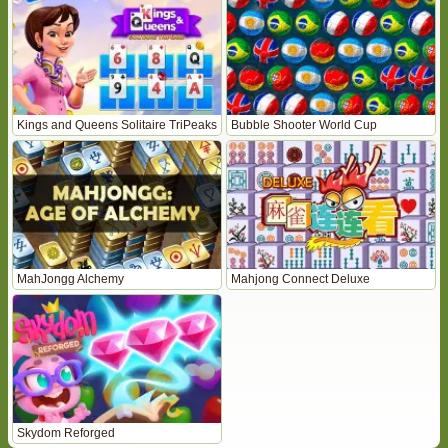
Kings and Queens Solitaire TriPeaks
Bubble Shooter World Cup
MahJongg Alchemy
Mahjong Connect Deluxe
Skydom Reforged