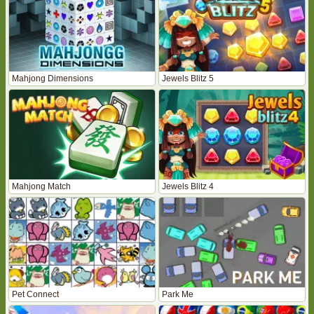
Mahjong Dimensions
Jewels Blitz 5
Mahjong Match
Jewels Blitz 4
Pet Connect
Park Me