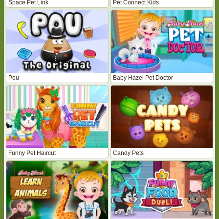
Space Pet Link
Pet Connect Kids
Pou
Baby Hazel Pet Doctor
Funny Pet Haircut
Candy Pets