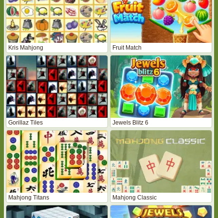
Kris Mahjong
Fruit Match
Gorillaz Tiles
Jewels Blitz 6
Mahjong Titans
Mahjong Classic