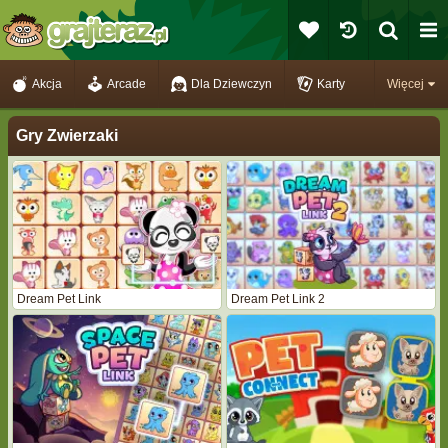
Akcja
Arcade
Dla Dziewczyn
Karty
Więcej
Gry Zwierzaki
Dream Pet Link
Dream Pet Link 2