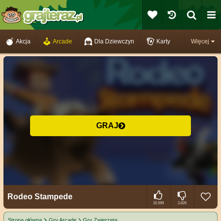
Akcja
Arcade
Dla Dziewczyn
Karty
Więcej
GRAJ
Rodeo Stampede
16.599
3.826
Strona główna
Gry Arcade
Gry Zwierzęta