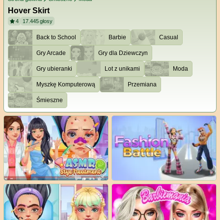
Hover Skirt
4
17.445
głosy
Back to School
Barbie
Casual
Gry Arcade
Gry dla Dziewczyn
Gry ubieranki
Lot z unikami
Moda
Myszkę Komputerową
Przemiana
Śmieszne