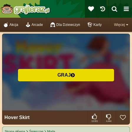
Akcja
Arcade
Dla Dziewczyn
Karty
Więcej
GRAJ
Hover Skirt
13.001
4.444
Strona główna
Śmieszne
Moda