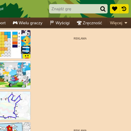
pl!
ort
Wielu graczy
Wyścigi
Zręczność
Więcej