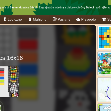
grasz w
Easter Mozaics 16x16
. Zagraj także w jedną z ciekawych
Gry Dzieci
na GrajTeraz.
Logiczne
Mahjong
Pasjans
Przygoda
Sp
cs 16x16