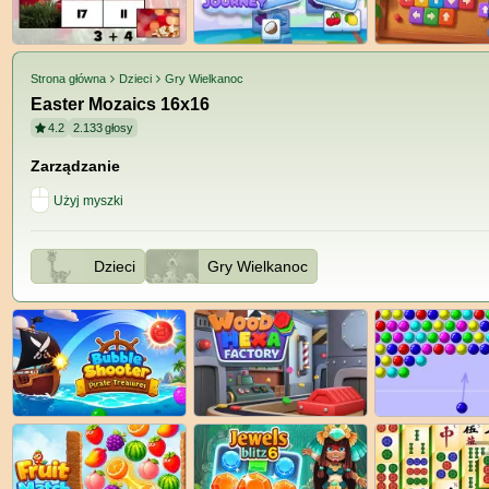
Strona główna
Dzieci
Gry Wielkanoc
Easter Mozaics 16x16
4.2
2.133
głosy
Zarządzanie
Użyj myszki
Dzieci
Gry Wielkanoc