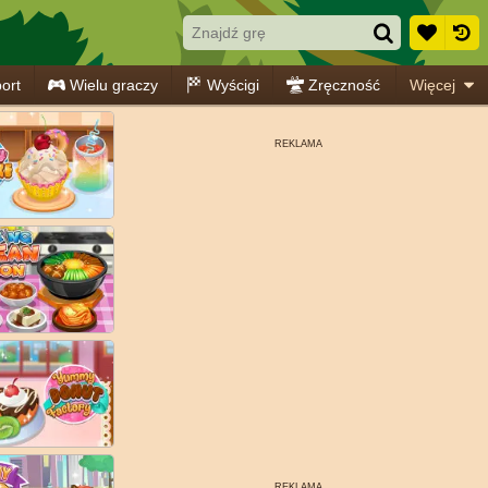
ort
Wielu graczy
Wyścigi
Zręczność
Więcej