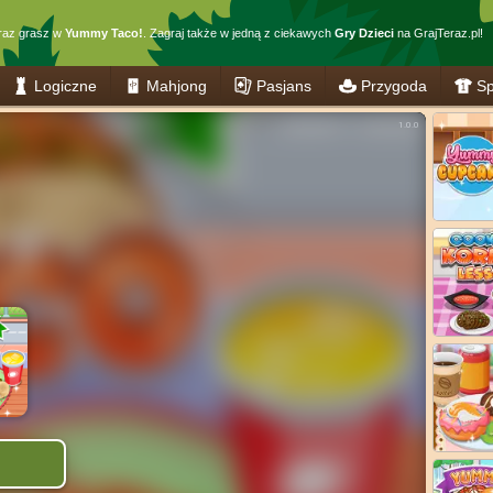
raz grasz w
Yummy Taco!
. Zagraj także w jedną z ciekawych
Gry Dzieci
na GrajTeraz.pl!
Logiczne
Mahjong
Pasjans
Przygoda
Sp