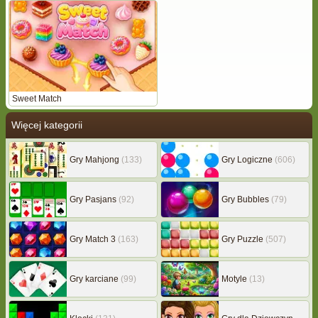
Sweet Match
Więcej kategorii
Gry Mahjong
(133)
Gry Logiczne
(606)
Gry Pasjans
(92)
Gry Bubbles
(79)
Gry Match 3
(163)
Gry Puzzle
(507)
Gry karciane
(99)
Motyle
(13)