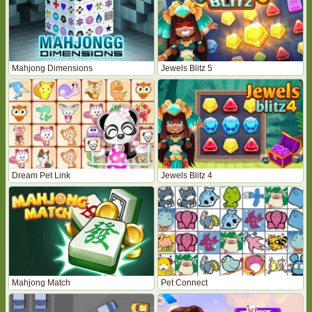
Mahjong Dimensions
Jewels Blitz 5
Dream Pet Link
Jewels Blitz 4
Mahjong Match
Pet Connect