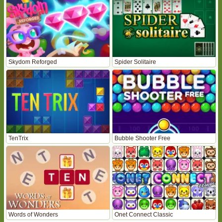
Skydom Reforged
Spider Solitaire
TenTrix
Bubble Shooter Free
Words of Wonders
Onet Connect Classic