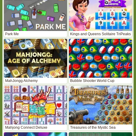
Park Me
Kings and Queens Solitaire TriPeaks
MahJongg Alchemy
Bubble Shooter World Cup
Mahjong Connect Deluxe
Treasures of the Mystic Sea