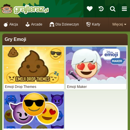
Akcja
Arcade
Dla Dziewczyn
Karty
Więcej
Gry Emoji
Emoji Drop Themes
Emoji Maker