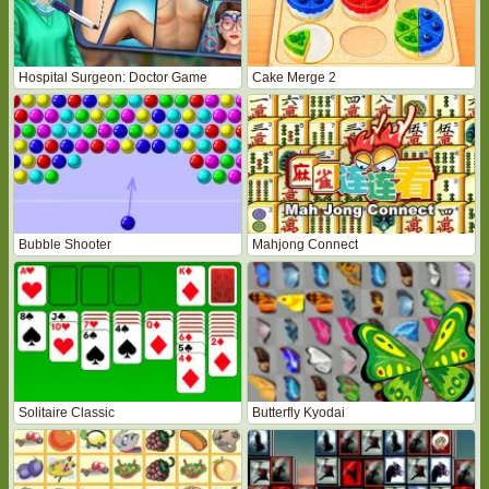
Hospital Surgeon: Doctor Game
Cake Merge 2
Bubble Shooter
Mahjong Connect
Solitaire Classic
Butterfly Kyodai