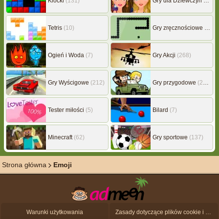
Klocki
(131)
Gry dla Dziewczyn
(239)
Tetris
(10)
Gry zręcznościowe
(507)
Ogień i Woda
(7)
Gry Akcji
(268)
Gry Wyścigowe
(212)
Gry przygodowe
(217)
Tester miłości
(5)
Bilard
(7)
Minecraft
(62)
Gry sportowe
(137)
Strona główna
Emoji
Warunki użytkowania
Zasady dotyczące plików cookie i ochrony danych osobowych