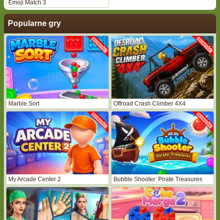
Emoji Match 3
Popularne gry
Marble Sort
Offroad Crash Climber 4X4
My Arcade Center 2
Bubble Shooter: Pirate Treasures