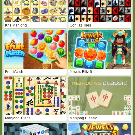
Kris Mahjong
Gorillaz Tiles
Fruit Match
Jewels Blitz 6
Mahjong Titans
Mahjong Classic