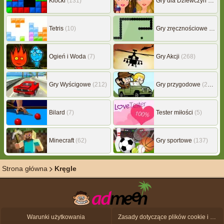
Klocki
(131)
Gry dla Dziewczyn
(239)
Tetris
(10)
Gry zręcznościowe
(507)
Ogień i Woda
(7)
Gry Akcji
(268)
Gry Wyścigowe
(212)
Gry przygodowe
(217)
Bilard
(7)
Tester miłości
(5)
Minecraft
(62)
Gry sportowe
(137)
Strona główna
Kręgle
Warunki użytkowania
Zasady dotyczące plików cookie i ochrony danych osobowych