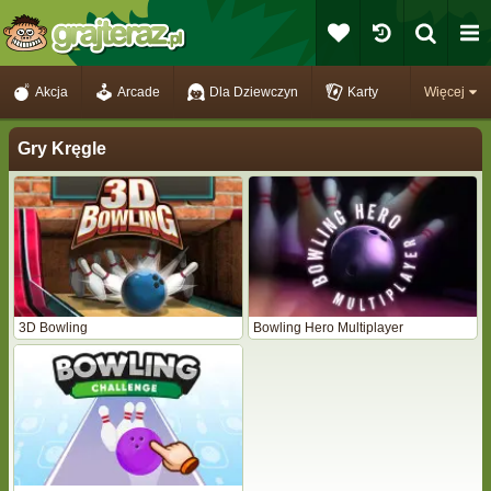
Akcja
Arcade
Dla Dziewczyn
Karty
Więcej
Gry Kręgle
3D Bowling
Bowling Hero Multiplayer