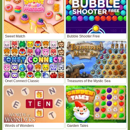
Sweet Match
Bubble Shooter Free
Onet Connect Classic
Treasures of the Mystic Sea
Words of Wonders
Garden Tales