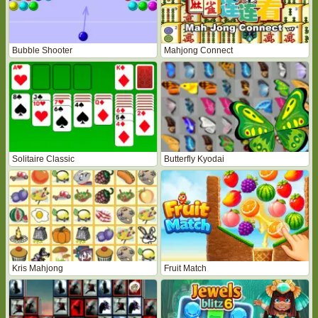
Bubble Shooter
Mahjong Connect
Solitaire Classic
Butterfly Kyodai
Kris Mahjong
Fruit Match