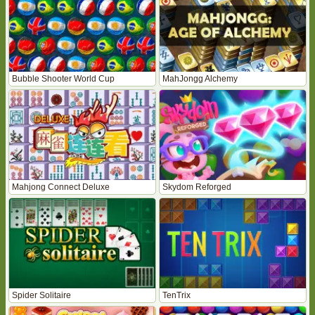
Bubble Shooter World Cup
MahJongg Alchemy
Mahjong Connect Deluxe
Skydom Reforged
Spider Solitaire
TenTrix