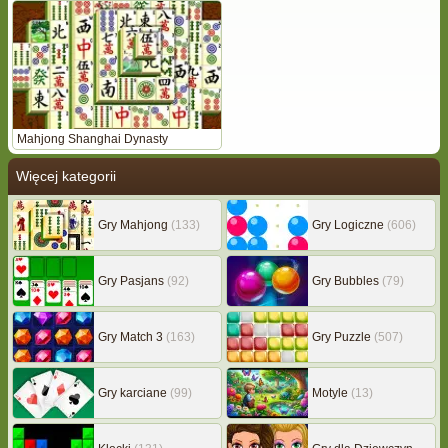
Mahjong Shanghai Dynasty
Więcej kategorii
Gry Mahjong
(133)
Gry Logiczne
(606)
Gry Pasjans
(92)
Gry Bubbles
(79)
Gry Match 3
(163)
Gry Puzzle
(507)
Gry karciane
(99)
Motyle
(13)