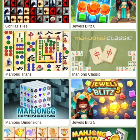
Gorillaz Tiles
Jewels Blitz 6
Mahjong Titans
Mahjong Classic
Mahjong Dimensions
Jewels Blitz 5