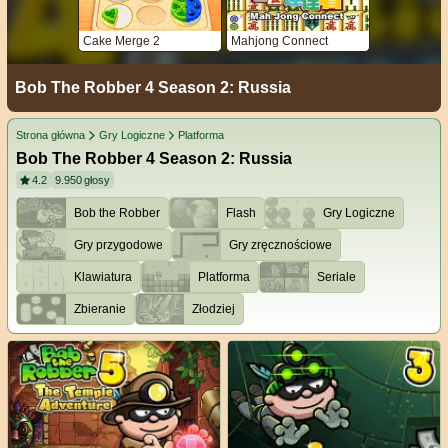
Cake Merge 2
Mahjong Connect
Bob The Robber 4 Season 2: Russia
Strona główna
Gry Logiczne
Platforma
Bob The Robber 4 Season 2: Russia
4.2
9.950
głosy
Bob the Robber
Flash
Gry Logiczne
Gry przygodowe
Gry zręcznościowe
Klawiatura
Platforma
Seriale
Zbieranie
Złodziej