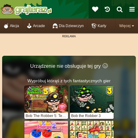
Akcja
Arcade
Dla Dziewczyn
Karty
Więcej
🥴️
Urządzenie nie obsługuje tej gry
Wypróbuj którąś z tych fantastycznych gier
Bob The Robber 5: Temple Adventure
Bob the Robber 3