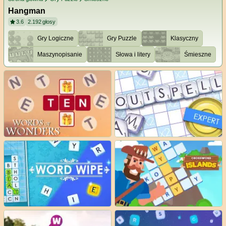
Hangman
3.6
2.192
głosy
Gry Logiczne
Gry Puzzle
Klasyczny
Maszynopisanie
Słowa i litery
Śmieszne