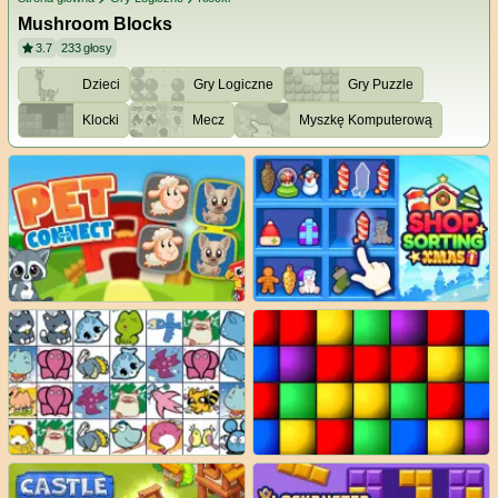
Mushroom Blocks
3.7
233
głosy
Dzieci
Gry Logiczne
Gry Puzzle
Klocki
Mecz
Myszkę Komputerową