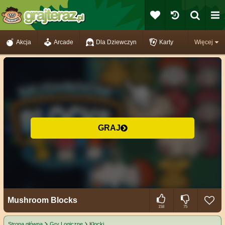
Akcja
Arcade
Dla Dziewczyn
Karty
Więcej
GRAJ
Mushroom Blocks
158
75
Strona główna
Gry Logiczne
Klocki