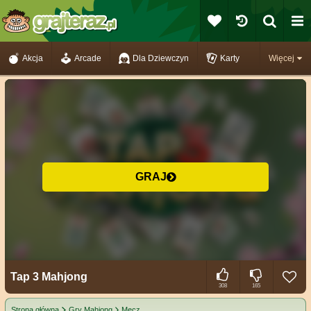
Akcja
Arcade
Dla Dziewczyn
Karty
Więcej
GRAJ
Tap 3 Mahjong
308
165
Strona główna
Gry Mahjong
Mecz