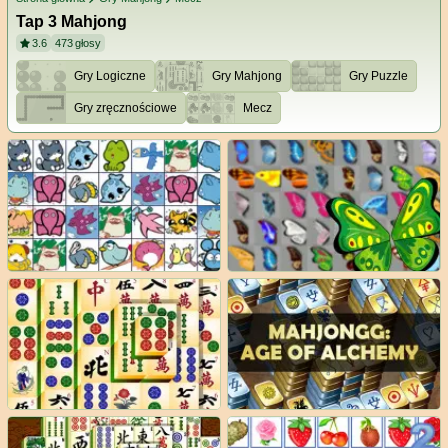
Tap 3 Mahjong
3.6
473
głosy
Gry Logiczne
Gry Mahjong
Gry Puzzle
Gry zręcznościowe
Mecz