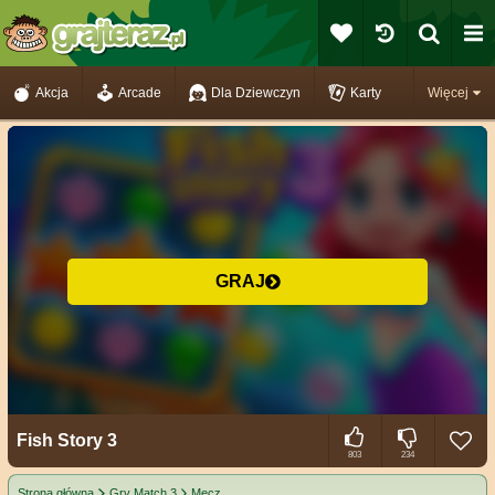
Akcja
Arcade
Dla Dziewczyn
Karty
Więcej
GRAJ
Fish Story 3
803
234
Strona główna
Gry Match 3
Mecz