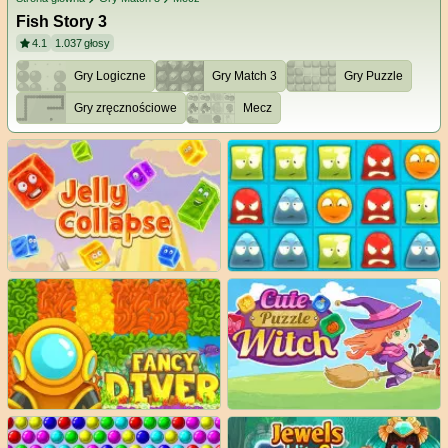
Fish Story 3
4.1
1.037
głosy
Gry Logiczne
Gry Match 3
Gry Puzzle
Gry zręcznościowe
Mecz