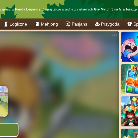
z grasz w
Panda Legends
. Zagraj także w jedną z ciekawych
Gry Match 3
na GrajTeraz.pl
Logiczne
Mahjong
Pasjans
Przygoda
Sp