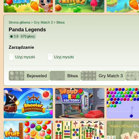
Strona główna
Gry Match 3
Bitwa
Panda Legends
3.8
679
głosy
Zarządzanie
Użyj myszki
Użyj myszki
Bejeweled
Bitwa
Gry Match 3