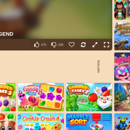
470
209