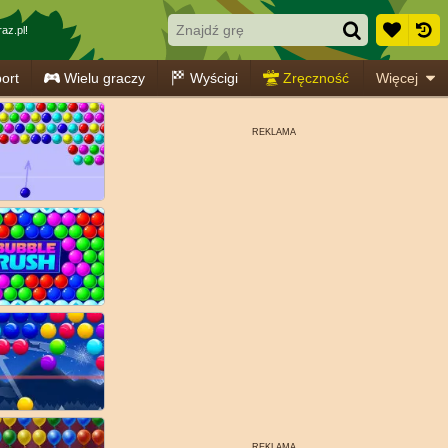
az.pl!
ort
Wielu graczy
Wyścigi
Zręczność
Więcej