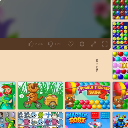
2.706
1.210