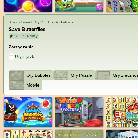
Strona główna
Gry Puzzle
Gry Bubbles
Save Butterflies
3.8
3.916
głosy
Zarządzanie
Użyj myszki
Gry Bubbles
Gry Puzzle
Gry zręczno
Motyle