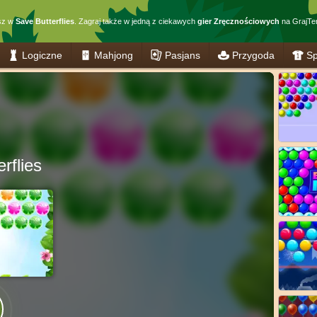
sz w
Save Butterflies
. Zagraj także w jedną z ciekawych
gier Zręcznościowych
na GrajTer
Logiczne
Mahjong
Pasjans
Przygoda
Sp
rflies