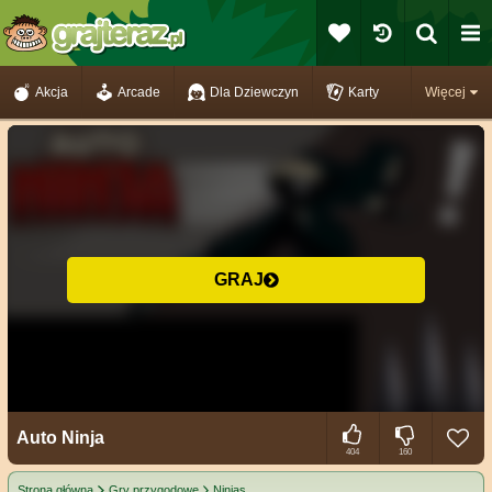
Akcja
Arcade
Dla Dziewczyn
Karty
Więcej
GRAJ
Auto Ninja
404
160
Strona główna
Gry przygodowe
Ninjas